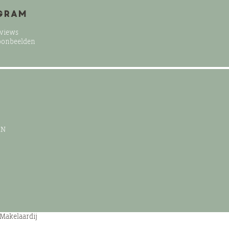
agram
eviews
oonbeelden
EN
 Makelaardij