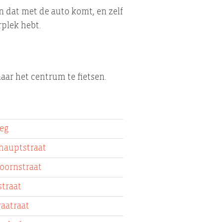
 dat met de auto komt, en zelf
rplek hebt.
aar het centrum te fietsen.
eg
hauptstraat
oornstraat
traat
raatraat