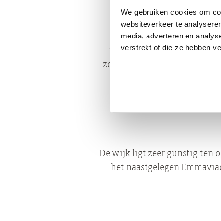
We gebruiken cookies om cont
websiteverkeer te analyseren
media, adverteren en analys
Het Stadspark, het groe
verstrekt of die ze hebben v
wandelroutes en veel waterp
zonnen op de groenstroken na
De wijk ligt zeer gunstig ten 
het naastgelegen Emmaviadu