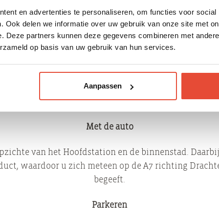
Stadspark
ent en advertenties te personaliseren, om functies voor social
. Ook delen we informatie over uw gebruik van onze site met on
e. Deze partners kunnen deze gegevens combineren met andere i
ne hart van Groningen. Het Stadspark is een ruim opgez
erzameld op basis van uw gebruik van hun services.
artijen. Voor iedereen is er wat wils, want u kunt er sp
ast het water, wandelen op de vele paden en de kinder
de grote speeltuin of de kinderboerderij.
Aanpassen
Parkeren & Bereikbaarheid
Met de auto
opzichte van het Hoofdstation en de binnenstad. Daarbij
ct, waardoor u zich meteen op de A7 richting Drachte
begeeft.
Parkeren