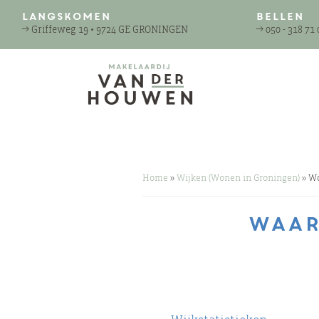
Langskomen
Bellen
→
Griffeweg 19 • 9724 GE GRONINGEN
→
050 - 318 71 
Home
»
Wijken (Wonen in Groningen)
»
Wo
Waar