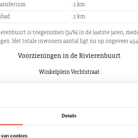
ransferium
1 km
mbad
1 km
ierenbuurt is toegenomen (34%) in de laatste jaren, med
n. Het totale inwoners aantal ligt nu op ongeveer 45
Voorzieningen in de Rivierenbuurt
Winkelplein Vechtstraat
kse boodschappen kun je terecht bij het winkelplein aan
Papiermolen
Details
enluchtbad van de stad Groningen. Dit mooie en ruim o
g en oud. Op de grote speel- & zonneweide is het heerl
 van cookies