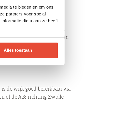
 media te bieden en om ons
ze partners voor social
nformatie die u aan ze heeft
et, groen park met leuke
orten op de vele grasvelden,
en kunnen er lekker spelen in
Alles toestaan
 is de wijk goed bereikbaar via
n of de A28 richting Zwolle