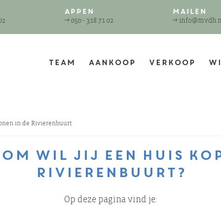
Appen
Mailen
02
→
050 - 318 71 02
→
info@mvdh.n
Team
Aankoop
Verkoop
Wi
nen in de Rivierenbuurt
om wil jij een huis kop
Rivierenbuurt?
Op deze pagina vind je: