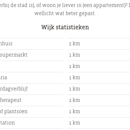
erbij de stad is), of woon je liever in (een appartement)?
wellicht wat beter gepast.
Wijk statistieken
nhuis
2 km
 supermarkt
1 km
1 km
ria
1 km
rdagverblijf
1 km
therapeut
1 km
of plantsoen
1 km
station
1 km