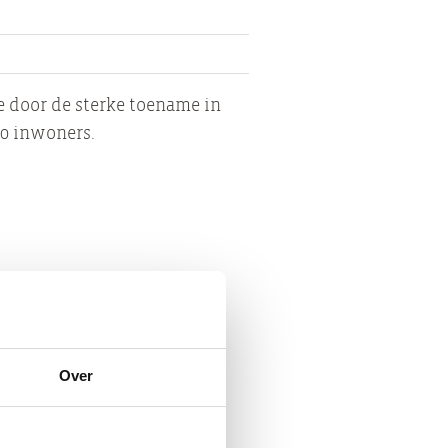
e door de sterke toename in
40 inwoners.
 de Vechtstraat.
Over
pgezette bad biedt zomers
ijk toeven in de zon.