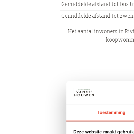
Gemiddelde afstand tot bus t
Gemiddelde afstand tot zwe
Het aantal inwoners in Riv
koopwoninge
Voor de dagelij
Toestemming
De Papiermolen is hét op
zwemplezier voor jon
Deze website maakt gebruik