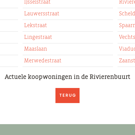
IJsselstraat
Rivier
Lauwersstraat
Scheld
Lekstraat
Spaarn
Lingestraat
Vechts
Maaslaan
Viaduc
Merwedestraat
Zaanst
Actuele koopwoningen in de Rivierenbuurt
Terug