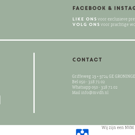
Facebook & Inst
LIKE ONS
voor exclusieve pr
VOLG ONS
voor prachtige w
Contact
Griffeweg 19 • 9724 GE GRONING
Bel 050 - 318 71 02
Whatsapp 050 - 318 71 02
Mail info@mvdh.nl
Wij zijn een NVM