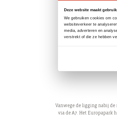
ligt de nadruk op de woonf
verlengede van de naastgel
Deze website maakt gebruik
We gebruiken cookies om cont
websiteverkeer te analyseren
media, adverteren en analys
verstrekt of die ze hebben v
Het centrale punt van het 
complex bestaat uit h
opleidingssector van het 
fitness
Vanwege de ligging nabij de 
via de A7. Het Europapark h