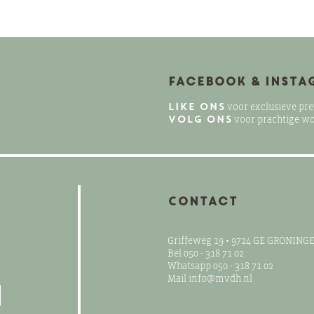
Facebook & Inst
LIKE ONS
voor exclusieve pr
VOLG ONS
voor prachtige w
Contact
Griffeweg 19 • 9724 GE GRONING
Bel 050 - 318 71 02
Whatsapp 050 - 318 71 02
Mail info@mvdh.nl