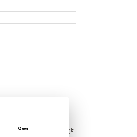
eressante en diverse balans
eden.
Over
ge gezinnen wonen. In de wijk