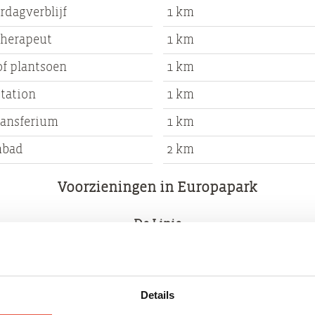
rdagverblijf
1 km
therapeut
1 km
of plantsoen
1 km
station
1 km
ransferium
1 km
mbad
2 km
Voorzieningen in Europapark
De Linie
jk De Linie gebouwd. De wijk is ontworpen om een int
en landelijkheid en stadse inrichting aan te kunnen bi
Details
jstaande- en eengezinswoningen waar hoofdzakelijk jon