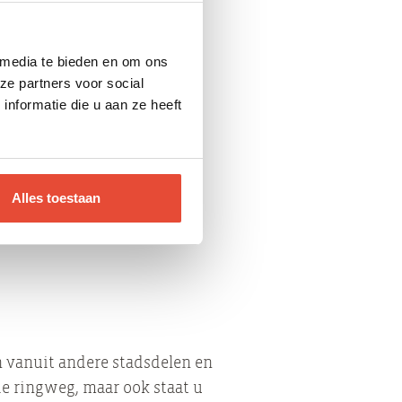
den. Omdat De Linie als een
eerd om de bouwstijl van de
 media te bieden en om ons
ze partners voor social
nformatie die u aan ze heeft
dion). Dit multifunctionele
in dit complex nog een
Alles toestaan
e horecavoorzieningen, een
 vinden.
n vanuit andere stadsdelen en
de ringweg, maar ook staat u