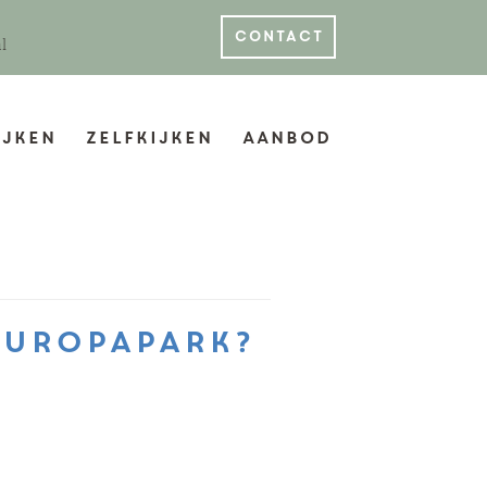
contact
l
jken
Zelfkijken
Aanbod
 Europapark?