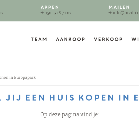
Appen
Mailen
02
→
050 - 318 71 02
→
info@mvdh.n
Team
Aankoop
Verkoop
Wi
nen in Europapark
jij een huis kopen in
Op deze pagina vind je: