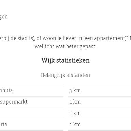
gen
erbij de stad is), of woon je liever in (een appartement)?
wellicht wat beter gepast.
Wijk statistieken
Belangrijk afstanden
nhuis
3 km
 supermarkt
1 km
1 km
ria
1 km