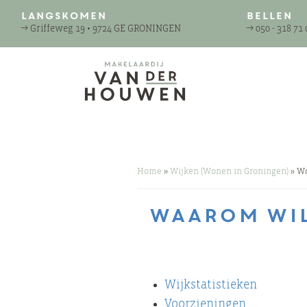
Langskomen
Bellen
→
Griffeweg 19 • 9724 GE GRONINGEN
→
050 - 318 71 
Home
»
Wijken (Wonen in Groningen)
»
Wo
Waarom wil 
Wijkstatistieken
Voorzieningen