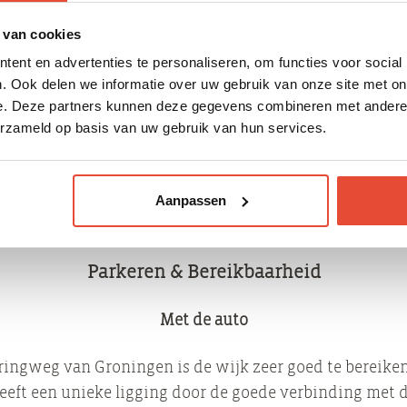
unctie, maar er zijn ook woon/werkcombinaties te vin
egen wijk de Oosterpoort kan worden gezien, is geprob
 van cookies
Oosterpoort door te voeren.
ent en advertenties te personaliseren, om functies voor social
. Ook delen we informatie over uw gebruik van onze site met on
De Euroborg
e. Deze partners kunnen deze gegevens combineren met andere i
erzameld op basis van uw gebruik van hun services.
Europapark is de Euroborg (Hitachi Capital Mobility Sta
et FC Groningen voetbalstadion. Naast het stadion zijn 
Aanpassen
Noorderpoortcollege, een casino, een bioscoop, divers
centrum, een Jumbo supermarkt en diverse kantoren te
Parkeren & Bereikbaarheid
Met de auto
ringweg van Groningen is de wijk zeer goed te bereike
eeft een unieke ligging door de goede verbinding met 