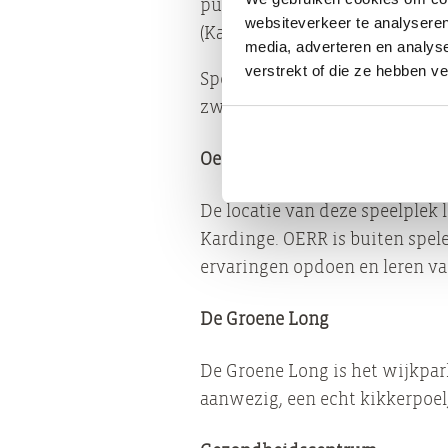
putt baan voor golfsport, ee
websiteverkeer te analyseren
(Kartracing & Bowling Groning
media, adverteren en analys
verstrekt of die ze hebben v
Sportcentrum Kardinge is het 
zwemmen, tennissen, squashen 
Oerrrr
De locatie van deze speelplek
Kardinge. OERR is buiten spel
ervaringen opdoen en leren va
De Groene Long
De Groene Long is het wijkpark
aanwezig, een echt kikkerpoel