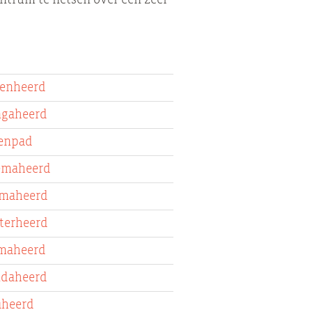
enheerd
ngaheerd
enpad
emaheerd
maheerd
terheerd
maheerd
ndaheerd
aheerd