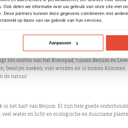
n topsporthal, een mountainbikeparcours en een indoor
. Ook delen we informatie over uw gebruik van onze site met on
en) gevestigd.
e. Deze partners kunnen deze gegevens combineren met andere i
erzameld op basis van uw gebruik van hun services.
grootste multifunctionele sportcentrum van Noord-Nede
of een andere sport beoefenen in de sporthal of dojo.
Aanpassen
 ligt ten oosten van het Koerspad, tussen Beijum en Le
en, beestjes zoeken, vies worden en in bomen klimmen.
n de natuur.
 in het hart van Beijum. Er zijn hele goede onderhoude
, veel water en licht en ecologische en duurzame plante