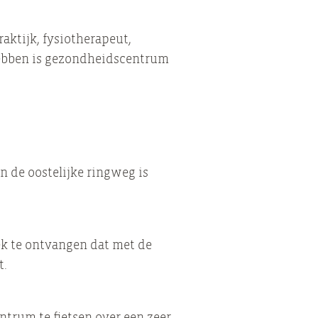
ktijk, fysiotherapeut,
 hebben is gezondheidscentrum
an de oostelijke ringweg is
ek te ontvangen dat met de
t.
ntrum te fietsen over een zeer