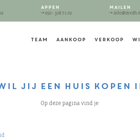
Appen
Mailen
02
→
050 - 318 71 02
→
info@mvdh.n
Team
Aankoop
Verkoop
Wi
il jij een huis kopen i
Op deze pagina vind je:
id