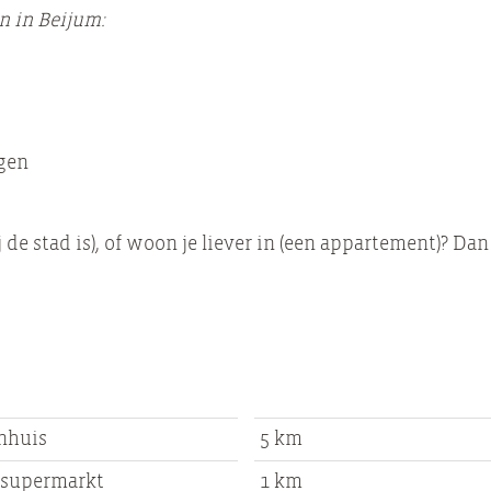
n in Beijum:
gen
j de stad is), of woon je liever in (een appartement)? Dan
nhuis
5 km
 supermarkt
1 km