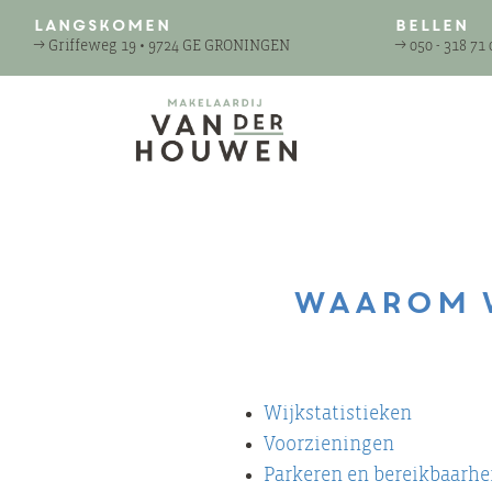
Langskomen
Bellen
→
Griffeweg 19 • 9724 GE GRONINGEN
→
050 - 318 71 
Waarom w
Wijkstatistieken
Voorzieningen
Parkeren en bereikbaarhe