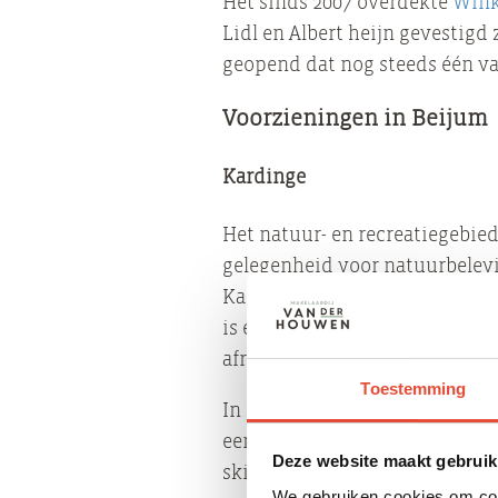
Het sinds 2007 overdekte
Wink
Lidl en Albert heijn gevestigd
geopend dat nog steeds één van
Voorzieningen in Beijum
Kardinge
Het natuur- en recreatiegebie
gelegenheid voor natuurbelevi
Kardingerplas genaamd, kan w
is een hardloopparcours. Bij s
afrijden.
Toestemming
In het Sportcentrum Kardinge 
een sportterrein, waarvan ver
Deze website maakt gebruik
skicentrum en een kinderspeelh
We gebruiken cookies om cont