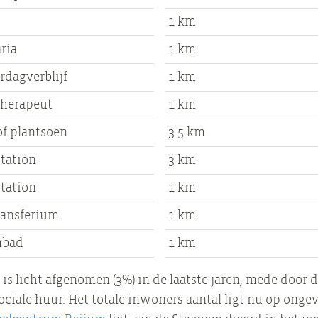
1 km
ria
1 km
rdagverblijf
1 km
therapeut
1 km
of plantsoen
3.5 km
station
3 km
station
1 km
ransferium
1 km
mbad
1 km
is licht afgenomen (3%) in de laatste jaren, mede door 
iale huur. Het totale inwoners aantal ligt nu op ongev