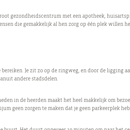
root gezondheidscentrum met een apotheek, huisartspra
mensen die gemakkelijk al hen zorg op één plek willen
bereiken. Je zit zo op de ringweg, en door de ligging a
vanuit andere stadsdelen.
heden in de heerden maakt het heel makkelijk om bezo
Beijum geen zorgen te maken dat je geen parkeerplek heb
n de buurt. Het duurt ongeveer 10 minuten om naar het ce