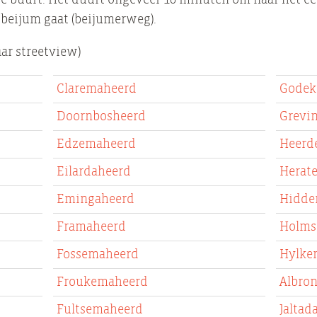
r beijum gaat (beijumerweg).
aar streetview)
Claremaheerd
Godek
Doornbosheerd
Grevi
Edzemaheerd
Heerd
Eilardaheerd
Herat
Emingaheerd
Hidde
Framaheerd
Holms
Fossemaheerd
Hylke
Froukemaheerd
Albro
Fultsemaheerd
Jaltad