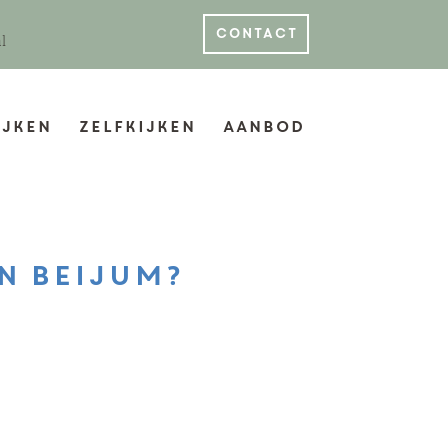
contact
l
jken
Zelfkijken
Aanbod
n Beijum?