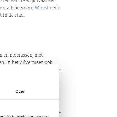
sten van de wijk waar een
he stadsboerderij
Wiershoeck
 in de stad.
en en moerassen, met
. In het Zilvermeer, ook
icknicken en vliegeren en er
e de Kardingerheuvel (32 m)
Over
rie zwembaden. Ook ligt er
bevinden zich er een indoor-
 een klimtoren, een pitch and
 media te bieden en om ons