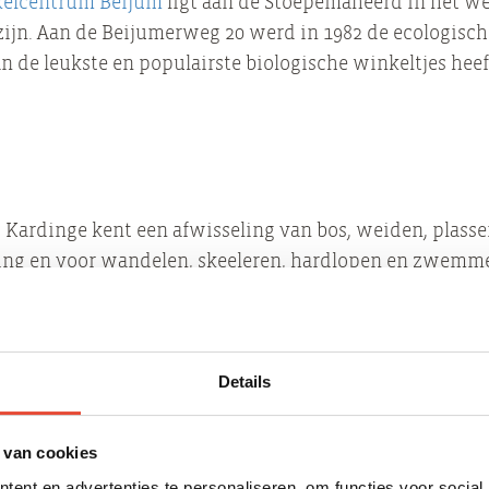
elcentrum Beijum
ligt aan de Stoepemaheerd in het we
 zijn. Aan de Beijumerweg 20 werd in 1982 de ecologisc
 de leukste en populairste biologische winkeltjes heeft
d Kardinge kent een afwisseling van bos, weiden, plass
ng en voor wandelen, skeeleren, hardlopen en zwemmen
orden gezwommen. Er zijn speelweiden voor zonnen, p
neeuw in de winter kan men er langlaufen of met de sle
Details
vindt men onder andere de ijsbaan van Groningen en d
schillende Groninger sportclubs gebruik maken. Verder 
 van cookies
al (Ballorig). Ook zijn er een klimcentrum (Bjoeks) met
ent en advertenties te personaliseren, om functies voor social