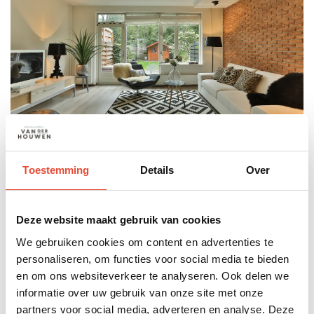
Toestemming
Details
Over
Styling &
fotografie
Deze website maakt gebruik van cookies
Voor we een huis te koop zetten op Funda, vragen
We gebruiken cookies om content en advertenties te
we advies aan een stylist. Iemand met een
personaliseren, om functies voor social media te bieden
en om ons websiteverkeer te analyseren. Ook delen we
deskundig oog voor stijl en ruimte kan met kleine
informatie over uw gebruik van onze site met onze
aanpassingen echt verschil maken. Een
partners voor social media, adverteren en analyse. Deze