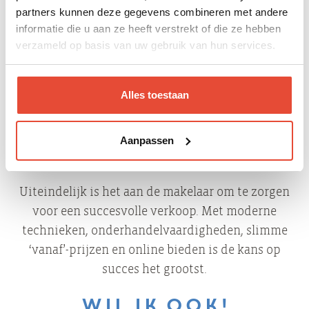
professionele fotograaf levert magazine-waardig
partners kunnen deze gegevens combineren met andere
werk af. Zo krijg je perfecte plaatjes die we
informatie die u aan ze heeft verstrekt of die ze hebben
aanvullen met een 360-graden bezichtiging. Daarbij
verzameld op basis van uw gebruik van hun services.
laten we de verkoper zelf aan het woord voor een
persoonlijk verhaal. Wij zorgen dus voor een
Alles toestaan
optimale totaalbeleving van het huis, waardoor we
zoveel mogelijk potentiële kopers trekken.
Aanpassen
Slim prijzen
Uiteindelijk is het aan de makelaar om te zorgen
voor een succesvolle verkoop. Met moderne
technieken, onderhandelvaardigheden, slimme
‘vanaf’-prijzen en online bieden is de kans op
succes het grootst.
Wil ik ook!